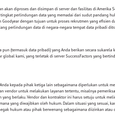
akan diproses dan disimpan di server dan fasilitas di Amerika Se
tingkat perlindungan data yang memadai dari sudut pandang huk
 Goodyear dengan tujuan untuk proses rekrutmen yang efisien da
ng perlindungan data di negara-negara tempat data pribadi ditra
pa pun (termasuk data pribadi) yang Anda berikan secara sukare
 global kami, yang terletak di server SuccessFactors yang berti
nda kepada pihak ketiga lain sebagaimana diperlukan untuk menc
endor untuk melakukan layanan tertentu, misalnya pemeriksaan l
yang berlaku. Vendor dan kontraktor ini harus setuju untuk mel
imana yang diwajibkan oleh hukum. Dalam situasi yang sesuai, k
egak hukum atau pihak berwenang sebagaimana diizinkan atau 