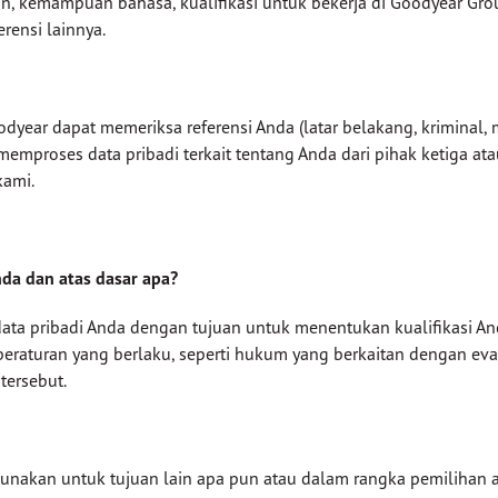
n, kemampuan bahasa, kualifikasi untuk bekerja di Goodyear Grou
rensi lainnya.
dyear dapat memeriksa referensi Anda (latar belakang, kriminal, 
mproses data pribadi terkait tentang Anda dari pihak ketiga at
kami.
a dan atas dasar apa?
 pribadi Anda dengan tujuan untuk menentukan kualifikasi A
raturan yang berlaku, seperti hukum yang berkaitan dengan evalu
tersebut.
igunakan untuk tujuan lain apa pun atau dalam rangka pemilihan 