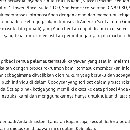
rver penyedia layanan cloud khusus kami, SuccessFactors, sebuah
i 1 Tower Place, Suite 1100, San Francisco Selatan, CA 94080, Ame
 memproses informasi Anda dengan aman dan mematuhi kebijakan
ata pribadi tersebut juga akan diproses di Amerika Serikat oleh 
(termasuk data pribadi) yang Anda berikan dapat disimpan di server 
sfer yang tepat untuk memastikan perlindungan yang memadai terh
ribadi semua pelamar, termasuk karyawan yang saat ini melamar 
kaitan dengan proses rekrutmen kami, termasuk memberikan info
ran sebagaimana diwajibkan oleh hukum yang berlaku dan sebag
s oleh individu di dalam Goodyear yang terlibat dalam proses rek
. Setiap pihak ketiga yang memiliki akses ke data pribadi Anda
instruksi kami dan menggunakannya hanya untuk tujuan di atas 
pribadi Anda di Sistem Lamaran kapan saja, kecuali bahwa Good
yang dijelaskan di bawah ini di dalam Kebijakan.