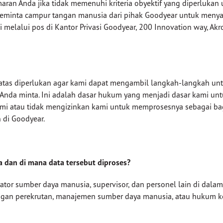
an Anda jika tidak memenuhi kriteria obyektif yang diperlukan u
k meminta campur tangan manusia dari pihak Goodyear untuk m
elalui pos di Kantor Privasi Goodyear, 200 Innovation way, Akro
i atas diperlukan agar kami dapat mengambil langkah-langkah 
Anda minta. Ini adalah dasar hukum yang menjadi dasar kami unt
mi atau tidak mengizinkan kami untuk memprosesnya sebagai bag
 di Goodyear.
a dan di mana data tersebut diproses?
rator sumber daya manusia, supervisor, dan personel lain di dal
ngan perekrutan, manajemen sumber daya manusia, atau hukum k